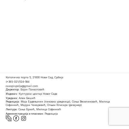
Католичка порта 5, 21000 Нови Сад, Србија
(+381) 021/524-584
casopispolja@gmail.com
Директор:
Бојан Панаотовић
Издавач:
Културни центар Новог Сада
Уредник:
Ален Бешић
Редакција:
Маја Ердељанин (ликовна уредница), Соња Веселиновић, Милица
Софинкић, Марјан Чакаревић, Огњен Клисара (дизајнер)
Лектура:
Сања Бркић, Милица Софинкић
Администрација и пласман:
Редакција