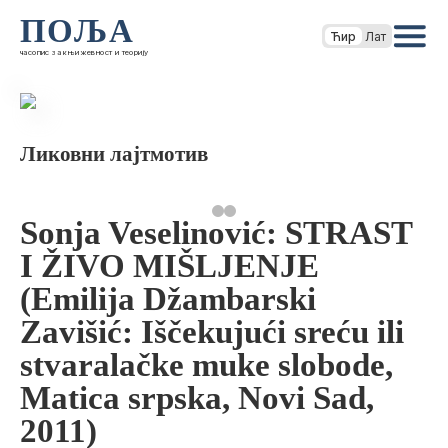
ПОЉА
Ћир
Лат
часопис за књижевност и теорију
Ликовни лајтмотив
Sonja Veselinović: STRAST
I ŽIVO MIŠLJENJE
(Emilija Džambarski
Zavišić: Iščekujući sreću ili
stvaralačke muke slobode,
Matica srpska, Novi Sad,
2011)