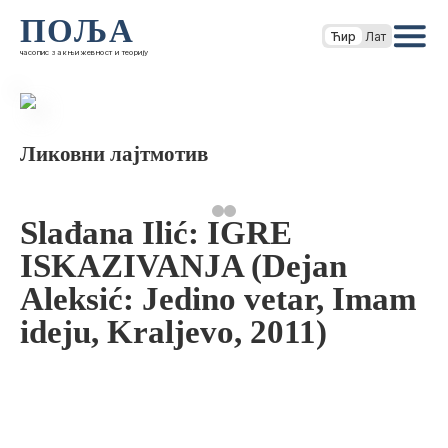
ПОЉА
Ћир
Лат
часопис за књижевност и теорију
Ликовни лајтмотив
Slađana Ilić: IGRE
ISKAZIVANJA (Dejan
Aleksić: Jedino vetar, Imam
ideju, Kraljevo, 2011)