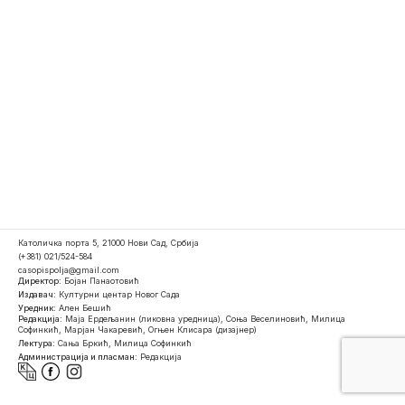
Католичка порта 5, 21000 Нови Сад, Србија
(+381) 021/524-584
casopispolja@gmail.com
Директор:
Бојан Панаотовић
Издавач:
Културни центар Новог Сада
Уредник:
Ален Бешић
Редакција:
Маја Ердељанин (ликовна уредница), Соња Веселиновић, Милица
Софинкић, Марјан Чакаревић, Огњен Клисара (дизајнер)
Лектура:
Сања Бркић, Милица Софинкић
Администрација и пласман:
Редакција