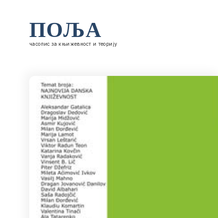
ПОЉА
часопис за књижевност и теорију