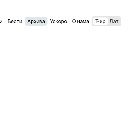
и
Вести
Архива
Ускоро
О нама
Ћир
Лат