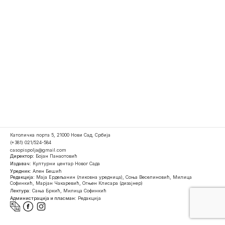
Католичка порта 5, 21000 Нови Сад, Србија
(+381) 021/524-584
casopispolja@gmail.com
Директор:
Бојан Панаотовић
Издавач:
Културни центар Новог Сада
Уредник:
Ален Бешић
Редакција:
Маја Ердељанин (ликовна уредница), Соња Веселиновић, Милица
Софинкић, Марјан Чакаревић, Огњен Клисара (дизајнер)
Лектура:
Сања Бркић, Милица Софинкић
Администрација и пласман:
Редакција