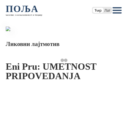
ПОЉА
Ћир
Лат
часопис за књижевност и теорију
Ликовни лајтмотив
Eni Pru: UMETNOST
PRIPOVEDANJA