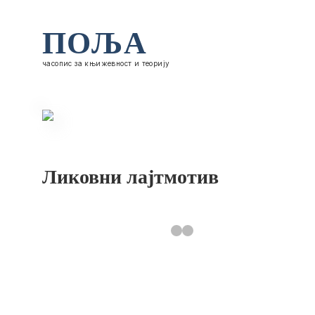
ПОЉА
часопис за књижевност и теорију
Ликовни лајтмотив