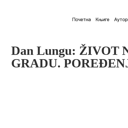
Почетна
Књиге
Аутор
Dan Lungu: ŽIVOT 
GRADU. POREĐENJ