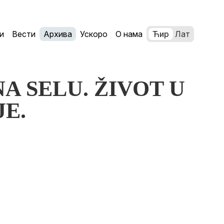
и
Вести
Архива
Ускоро
О нама
Ћир
Лат
NA SELU. ŽIVOT U
E.