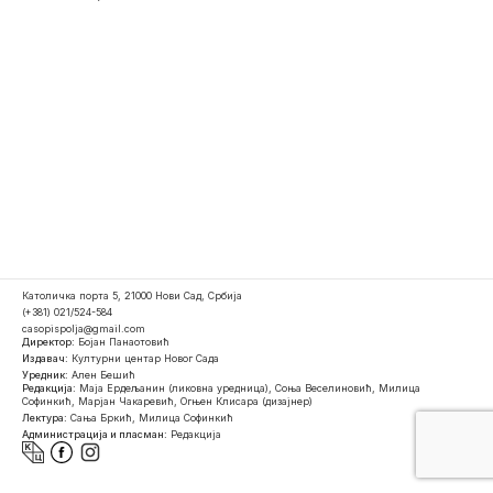
Католичка порта 5, 21000 Нови Сад, Србија
(+381) 021/524-584
casopispolja@gmail.com
Директор:
Бојан Панаотовић
Издавач:
Културни центар Новог Сада
Уредник:
Ален Бешић
Редакција:
Маја Ердељанин (ликовна уредница), Соња Веселиновић, Милица
Софинкић, Марјан Чакаревић, Огњен Клисара (дизајнер)
Лектура:
Сања Бркић, Милица Софинкић
Администрација и пласман:
Редакција