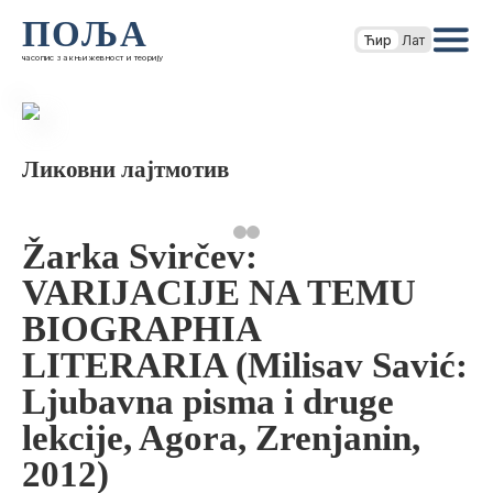
ПОЉА
Ћир
Лат
часопис за књижевност и теорију
Ликовни лајтмотив
Žarka Svirčev:
VARIJACIJE NA TEMU
BIOGRAPHIA
LITERARIA (Milisav Savić:
Ljubavna pisma i druge
lekcije, Agora, Zrenjanin,
2012)