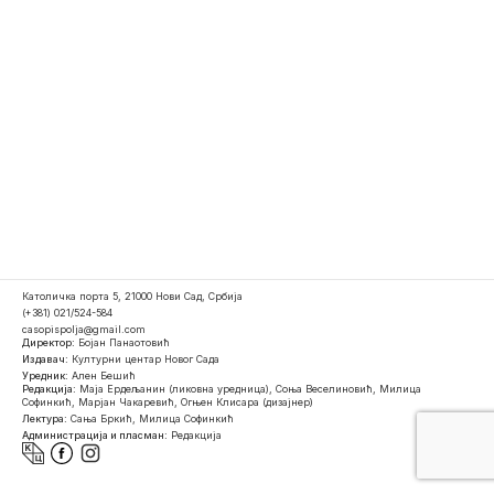
Католичка порта 5, 21000 Нови Сад, Србија
(+381) 021/524-584
casopispolja@gmail.com
Директор:
Бојан Панаотовић
Издавач:
Културни центар Новог Сада
Уредник:
Ален Бешић
Редакција:
Маја Ердељанин (ликовна уредница), Соња Веселиновић, Милица
Софинкић, Марјан Чакаревић, Огњен Клисара (дизајнер)
Лектура:
Сања Бркић, Милица Софинкић
Администрација и пласман:
Редакција