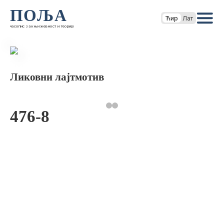
ПОЉА
Ћир
Лат
часопис за књижевност и теорију
Ликовни лајтмотив
476-8