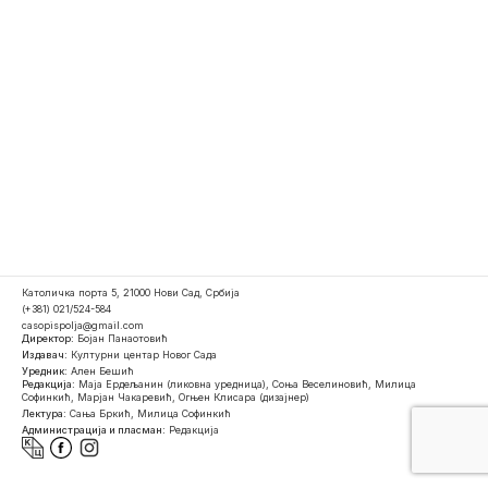
Католичка порта 5, 21000 Нови Сад, Србија
(+381) 021/524-584
casopispolja@gmail.com
Директор:
Бојан Панаотовић
Издавач:
Културни центар Новог Сада
Уредник:
Ален Бешић
Редакција:
Маја Ердељанин (ликовна уредница), Соња Веселиновић, Милица
Софинкић, Марјан Чакаревић, Огњен Клисара (дизајнер)
Лектура:
Сања Бркић, Милица Софинкић
Администрација и пласман:
Редакција