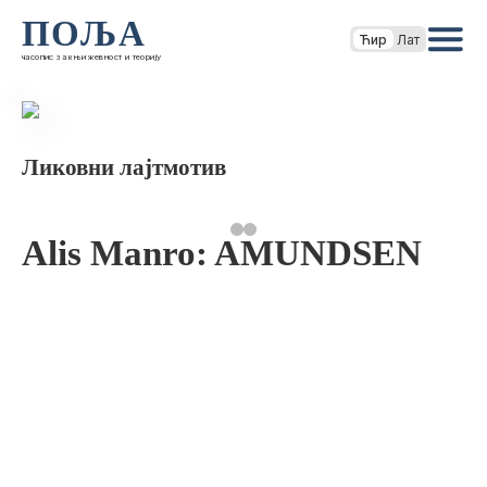
ПОЉА
Ћир
Лат
часопис за књижевност и теорију
Ликовни лајтмотив
Alis Manro: AMUNDSEN