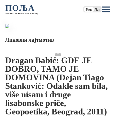
ПОЉА
Ћир
Лат
часопис за књижевност и теорију
Ликовни лајтмотив
Dragan Babić: GDE JE
DOBRO, TAMO JE
DOMOVINA (Dejan Tiago
Stanković: Odakle sam bila,
više nisam i druge
lisabonske priče,
Geopoetika, Beograd, 2011)