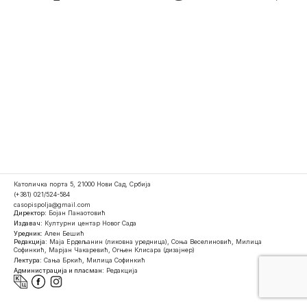
Католичка порта 5, 21000 Нови Сад, Србија
(+381) 021/524-584
casopispolja@gmail.com
Директор:
Бојан Панаотовић
Издавач:
Културни центар Новог Сада
Уредник:
Ален Бешић
Редакција:
Маја Ердељанин (ликовна уредница), Соња Веселиновић, Милица
Софинкић, Марјан Чакаревић, Огњен Клисара (дизајнер)
Лектура:
Сања Бркић, Милица Софинкић
Администрација и пласман:
Редакција