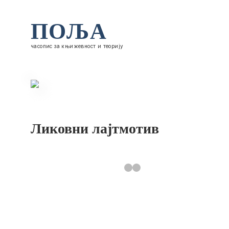
ПОЉА
часопис за књижевност и теорију
Ликовни лајтмотив