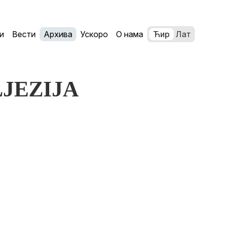
и
Вести
Архива
Ускоро
О нама
Ћир
Лат
OLJEZIJA