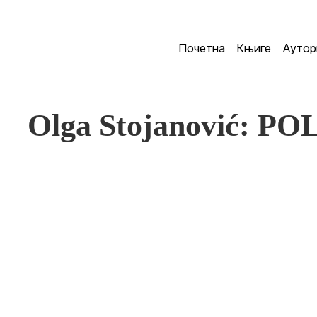
Почетна
Књиге
Аутор
Olga Stojanović: P