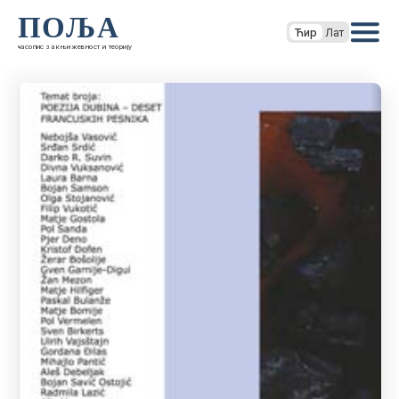
ПОЉА
Ћир
Лат
часопис за књижевност и теорију