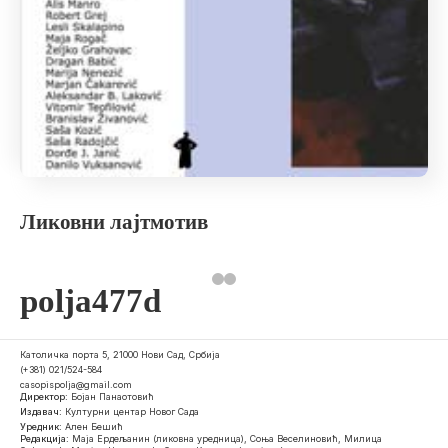
Ликовни лајтмотив
polja477d
Католичка порта 5, 21000 Нови Сад, Србија
(+381) 021/524-584
casopispolja@gmail.com
Директор:
Бојан Панаотовић
Издавач:
Културни центар Новог Сада
Уредник:
Ален Бешић
Редакција:
Маја Ердељанин (ликовна уредница), Соња Веселиновић, Милица