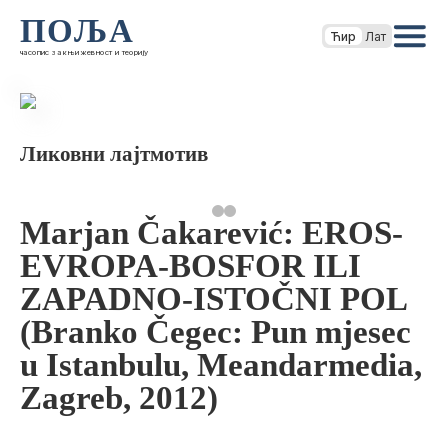
ПОЉА
Ћир
Лат
часопис за књижевност и теорију
Ликовни лајтмотив
Marjan Čakarević: EROS-
EVROPA-BOSFOR ILI
ZAPADNO-ISTOČNI POL
(Branko Čegec: Pun mjesec
u Istanbulu, Meandarmedia,
Zagreb, 2012)