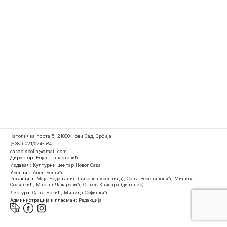
Католичка порта 5, 21000 Нови Сад, Србија
(+381) 021/524-584
casopispolja@gmail.com
Директор:
Бојан Панаотовић
Издавач:
Културни центар Новог Сада
Уредник:
Ален Бешић
Редакција:
Маја Ердељанин (ликовна уредница), Соња Веселиновић, Милица
Софинкић, Марјан Чакаревић, Огњен Клисара (дизајнер)
Лектура:
Сања Бркић, Милица Софинкић
Администрација и пласман:
Редакција