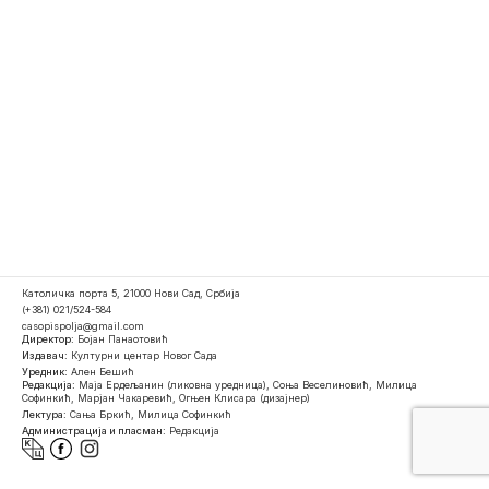
Католичка порта 5, 21000 Нови Сад, Србија
(+381) 021/524-584
casopispolja@gmail.com
Директор:
Бојан Панаотовић
Издавач:
Културни центар Новог Сада
Уредник:
Ален Бешић
Редакција:
Маја Ердељанин (ликовна уредница), Соња Веселиновић, Милица
Софинкић, Марјан Чакаревић, Огњен Клисара (дизајнер)
Лектура:
Сања Бркић, Милица Софинкић
Администрација и пласман:
Редакција