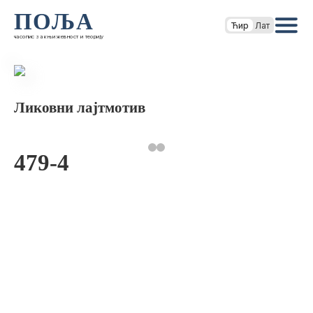
ПОЉА
Ћир
Лат
часопис за књижевност и теорију
Ликовни лајтмотив
479-4