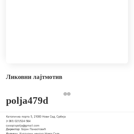
Ликовни лајтмотив
polja479d
Католичка порта 5, 21000 Нови Сад, Србија
(+381) 021/524-584
casopispolja@gmail.com
Директор:
Бојан Панаотовић
Издавач:
Културни центар Новог Сада