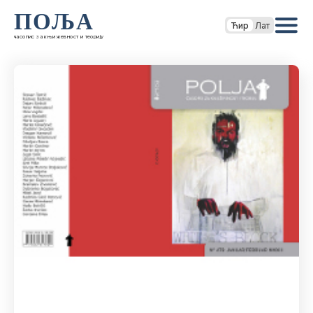
ПОЉА
Ћир
Лат
часопис за књижевност и теорију