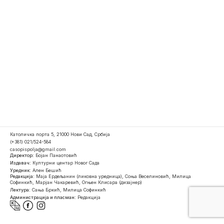
Католичка порта 5, 21000 Нови Сад, Србија
(+381) 021/524-584
casopispolja@gmail.com
Директор:
Бојан Панаотовић
Издавач:
Културни центар Новог Сада
Уредник:
Ален Бешић
Редакција:
Маја Ердељанин (ликовна уредница), Соња Веселиновић, Милица
Софинкић, Марјан Чакаревић, Огњен Клисара (дизајнер)
Лектура:
Сања Бркић, Милица Софинкић
Администрација и пласман:
Редакција