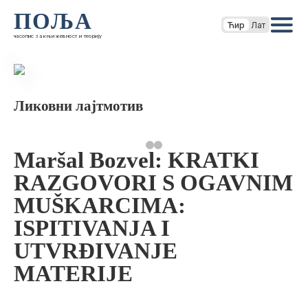
ПОЉА
Ћир
Лат
часопис за књижевност и теорију
Ликовни лајтмотив
Maršal Bozvel: KRATKI
RAZGOVORI S OGAVNIM
MUŠKARCIMA:
ISPITIVANJA I
UTVRĐIVANJE
MATERIJE