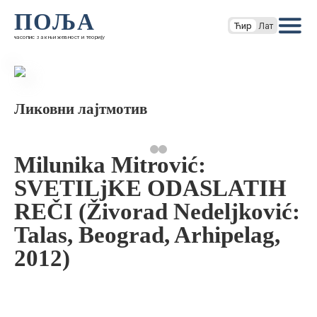
ПОЉА
Ћир
Лат
часопис за књижевност и теорију
Ликовни лајтмотив
Milunika Mitrović:
SVETILjKE ODASLATIH
REČI (Živorad Nedeljković:
Talas, Beograd, Arhipelag,
2012)