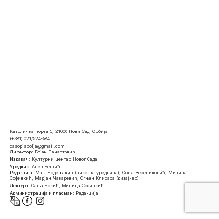
Католичка порта 5, 21000 Нови Сад, Србија
(+381) 021/524-584
casopispolja@gmail.com
Директор:
Бојан Панаотовић
Издавач:
Културни центар Новог Сада
Уредник:
Ален Бешић
Редакција:
Маја Ердељанин (ликовна уредница), Соња Веселиновић, Милица
Софинкић, Марјан Чакаревић, Огњен Клисара (дизајнер)
Лектура:
Сања Бркић, Милица Софинкић
Администрација и пласман:
Редакција