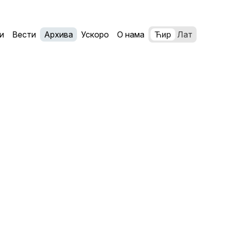
и
Вести
Архива
Ускоро
О нама
Ћир
Лат