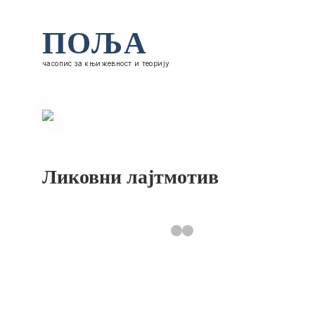
ПОЉА
часопис за књижевност и теорију
Ликовни лајтмотив