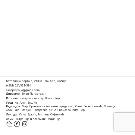
Католичка порта 5, 21000 Нови Сад, Србија
(+381) 021/524-584
casopispolja@gmail.com
Директор:
Бојан Панаотовић
Издавач:
Културни центар Новог Сада
Уредник:
Ален Бешић
Редакција:
Маја Ердељанин (ликовна уредница), Соња Веселиновић, Милица
Софинкић, Марјан Чакаревић, Огњен Клисара (дизајнер)
Лектура:
Сања Бркић, Милица Софинкић
Администрација и пласман:
Редакција