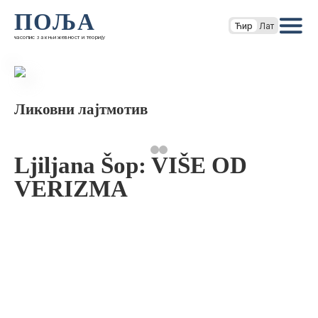
ПОЉА
Ћир
Лат
часопис за књижевност и теорију
Ликовни лајтмотив
Ljiljana Šop: VIŠE OD
VERIZMA