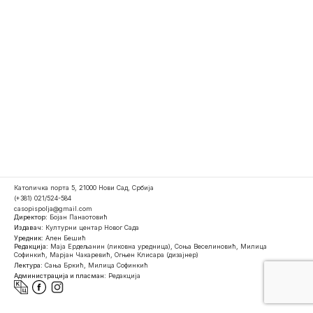
Католичка порта 5, 21000 Нови Сад, Србија
(+381) 021/524-584
casopispolja@gmail.com
Директор:
Бојан Панаотовић
Издавач:
Културни центар Новог Сада
Уредник:
Ален Бешић
Редакција:
Маја Ердељанин (ликовна уредница), Соња Веселиновић, Милица
Софинкић, Марјан Чакаревић, Огњен Клисара (дизајнер)
Лектура:
Сања Бркић, Милица Софинкић
Администрација и пласман:
Редакција