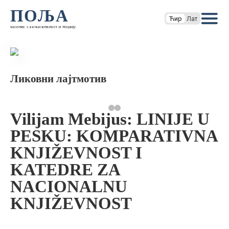
ПОЉА
Ћир
Лат
часопис за књижевност и теорију
Ликовни лајтмотив
Vilijam Mebijus: LINIJE U
PESKU: KOMPARATIVNA
KNJIŽEVNOST I
KATEDRE ZA
NACIONALNU
KNJIŽEVNOST