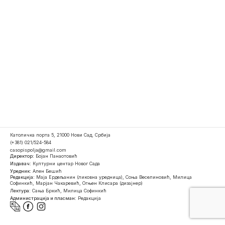
Католичка порта 5, 21000 Нови Сад, Србија
(+381) 021/524-584
casopispolja@gmail.com
Директор:
Бојан Панаотовић
Издавач:
Културни центар Новог Сада
Уредник:
Ален Бешић
Редакција:
Маја Ердељанин (ликовна уредница), Соња Веселиновић, Милица
Софинкић, Марјан Чакаревић, Огњен Клисара (дизајнер)
Лектура:
Сања Бркић, Милица Софинкић
Администрација и пласман:
Редакција