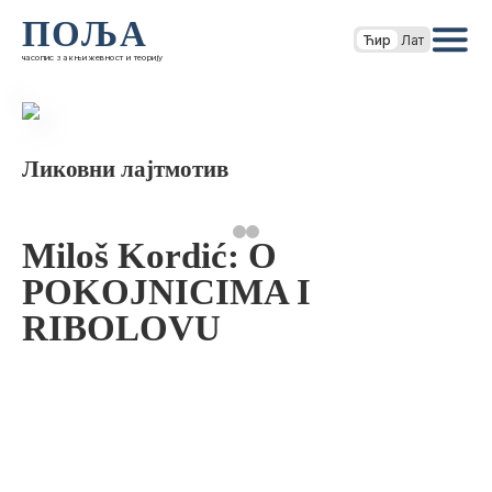
ПОЉА
Ћир
Лат
часопис за књижевност и теорију
Ликовни лајтмотив
Miloš Kordić: O
POKOJNICIMA I
RIBOLOVU