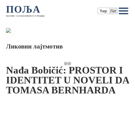
ПОЉА
Ћир
Лат
часопис за књижевност и теорију
Ликовни лајтмотив
Nađa Bobičić: PROSTOR I
IDENTITET U NOVELI DA
TOMASA BERNHARDA