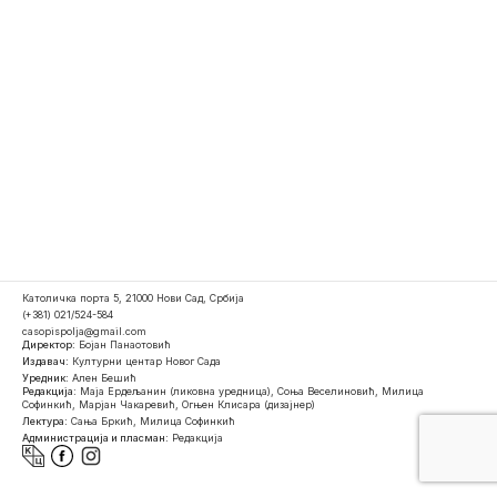
Католичка порта 5, 21000 Нови Сад, Србија
(+381) 021/524-584
casopispolja@gmail.com
Директор:
Бојан Панаотовић
Издавач:
Културни центар Новог Сада
Уредник:
Ален Бешић
Редакција:
Маја Ердељанин (ликовна уредница), Соња Веселиновић, Милица
Софинкић, Марјан Чакаревић, Огњен Клисара (дизајнер)
Лектура:
Сања Бркић, Милица Софинкић
Администрација и пласман:
Редакција