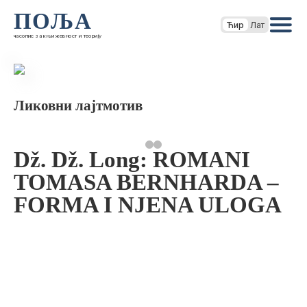
ПОЉА
Ћир
Лат
часопис за књижевност и теорију
Ликовни лајтмотив
Dž. Dž. Long: ROMANI
TOMASA BERNHARDA –
FORMA I NJENA ULOGA