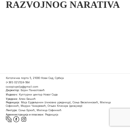
RAZVOJNOG NARATIVA
Католичка порта 5, 21000 Нови Сад, Србија
(+381) 021/524-584
casopispolja@gmail.com
Директор:
Бојан Панаотовић
Издавач:
Културни центар Новог Сада
Уредник:
Ален Бешић
Редакција:
Маја Ердељанин (ликовна уредница), Соња Веселиновић, Милица
Софинкић, Марјан Чакаревић, Огњен Клисара (дизајнер)
Лектура:
Сања Бркић, Милица Софинкић
Администрација и пласман:
Редакција