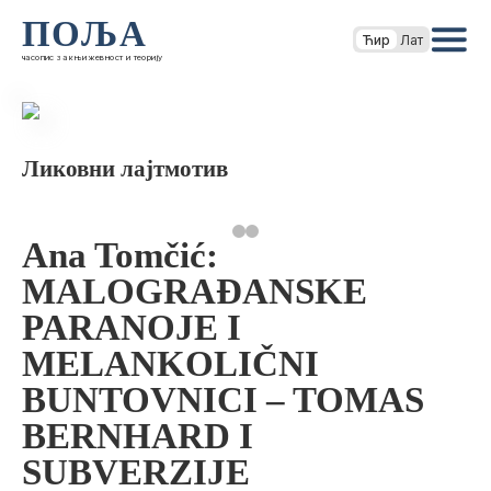
ПОЉА
Ћир
Лат
часопис за књижевност и теорију
Ликовни лајтмотив
Ana Tomčić:
MALOGRAĐANSKE
PARANOJE I
MELANKOLIČNI
BUNTOVNICI – TOMAS
BERNHARD I
SUBVERZIJE