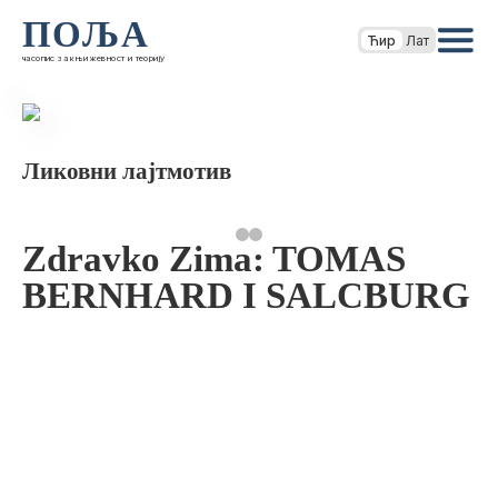
ПОЉА
Ћир
Лат
часопис за књижевност и теорију
Ликовни лајтмотив
Zdravko Zima: TOMAS
BERNHARD I SALCBURG