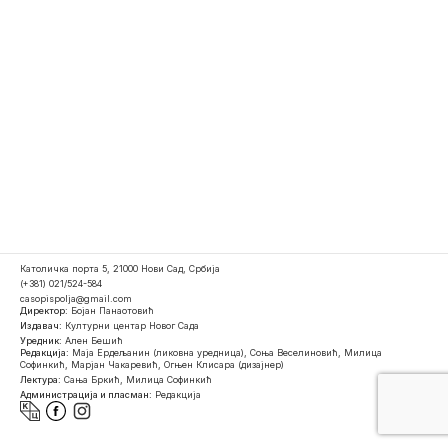
Католичка порта 5, 21000 Нови Сад, Србија
(+381) 021/524-584
casopispolja@gmail.com
Директор:
Бојан Панаотовић
Издавач:
Културни центар Новог Сада
Уредник:
Ален Бешић
Редакција:
Маја Ердељанин (ликовна уредница), Соња Веселиновић, Милица
Софинкић, Марјан Чакаревић, Огњен Клисара (дизајнер)
Лектура:
Сања Бркић, Милица Софинкић
Администрација и пласман:
Редакција