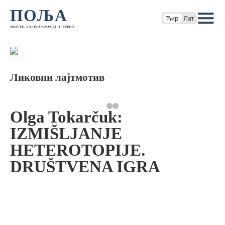
ПОЉА
Ћир
Лат
часопис за књижевност и теорију
Ликовни лајтмотив
Olga Tokarčuk:
IZMIŠLJANJE
HETEROTOPIJE.
DRUŠTVENA IGRA