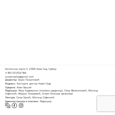
Католичка порта 5, 21000 Нови Сад, Србија
(+381) 021/524-584
casopispolja@gmail.com
Директор:
Бојан Панаотовић
Издавач:
Културни центар Новог Сада
Уредник:
Ален Бешић
Редакција:
Маја Ердељанин (ликовна уредница), Соња Веселиновић, Милица
Софинкић, Марјан Чакаревић, Огњен Клисара (дизајнер)
Лектура:
Сања Бркић, Милица Софинкић
Администрација и пласман:
Редакција