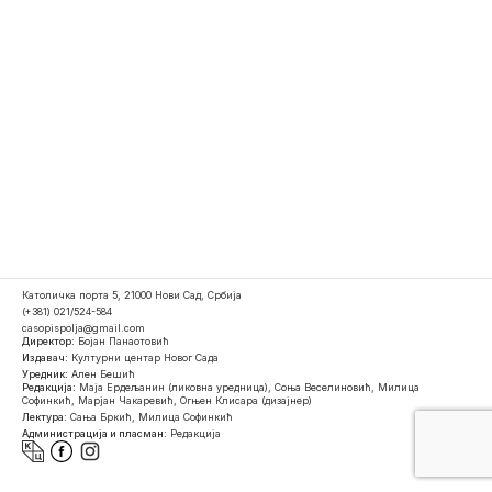
Католичка порта 5, 21000 Нови Сад, Србија
(+381) 021/524-584
casopispolja@gmail.com
Директор:
Бојан Панаотовић
Издавач:
Културни центар Новог Сада
Уредник:
Ален Бешић
Редакција:
Маја Ердељанин (ликовна уредница), Соња Веселиновић, Милица
Софинкић, Марјан Чакаревић, Огњен Клисара (дизајнер)
Лектура:
Сања Бркић, Милица Софинкић
Администрација и пласман:
Редакција