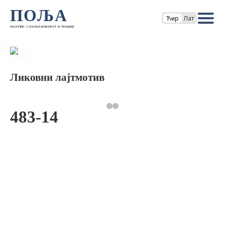
ПОЉА
Ћир
Лат
часопис за књижевност и теорију
Ликовни лајтмотив
483-14