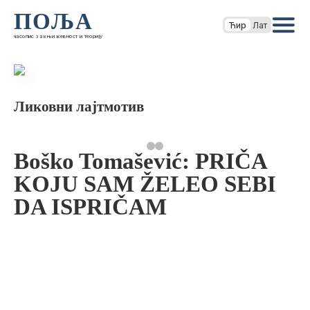
ПОЉА
Ћир
Лат
часопис за књижевност и теорију
Ликовни лајтмотив
Boško Tomašević: PRIČA
KOJU SAM ŽELEO SEBI
DA ISPRIČAM