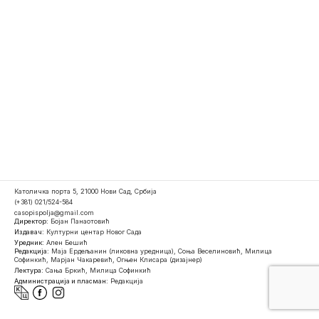
Католичка порта 5, 21000 Нови Сад, Србија
(+381) 021/524-584
casopispolja@gmail.com
Директор:
Бојан Панаотовић
Издавач:
Културни центар Новог Сада
Уредник:
Ален Бешић
Редакција:
Маја Ердељанин (ликовна уредница), Соња Веселиновић, Милица
Софинкић, Марјан Чакаревић, Огњен Клисара (дизајнер)
Лектура:
Сања Бркић, Милица Софинкић
Администрација и пласман:
Редакција