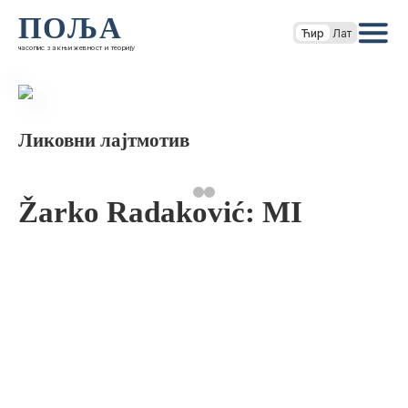
ПОЉА
Ћир
Лат
часопис за књижевност и теорију
Ликовни лајтмотив
Žarko Radaković: MI