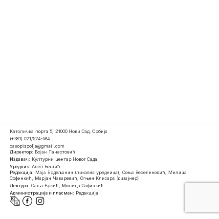
Католичка порта 5, 21000 Нови Сад, Србија
(+381) 021/524-584
casopispolja@gmail.com
Директор:
Бојан Панаотовић
Издавач:
Културни центар Новог Сада
Уредник:
Ален Бешић
Редакција:
Маја Ердељанин (ликовна уредница), Соња Веселиновић, Милица
Софинкић, Марјан Чакаревић, Огњен Клисара (дизајнер)
Лектура:
Сања Бркић, Милица Софинкић
Администрација и пласман:
Редакција