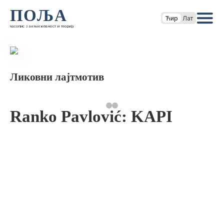
ПОЉА
Ћир
Лат
часопис за књижевност и теорију
Ликовни лајтмотив
Ranko Pavlović: KAPI