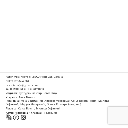
Католичка порта 5, 21000 Нови Сад, Србија
(+381) 021/524-584
casopispolja@gmail.com
Директор:
Бојан Панаотовић
Издавач:
Културни центар Новог Сада
Уредник:
Ален Бешић
Редакција:
Маја Ердељанин (ликовна уредница), Соња Веселиновић, Милица
Софинкић, Марјан Чакаревић, Огњен Клисара (дизајнер)
Лектура:
Сања Бркић, Милица Софинкић
Администрација и пласман:
Редакција