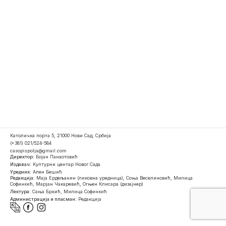
Католичка порта 5, 21000 Нови Сад, Србија
(+381) 021/524-584
casopispolja@gmail.com
Директор:
Бојан Панаотовић
Издавач:
Културни центар Новог Сада
Уредник:
Ален Бешић
Редакција:
Маја Ердељанин (ликовна уредница), Соња Веселиновић, Милица
Софинкић, Марјан Чакаревић, Огњен Клисара (дизајнер)
Лектура:
Сања Бркић, Милица Софинкић
Администрација и пласман:
Редакција