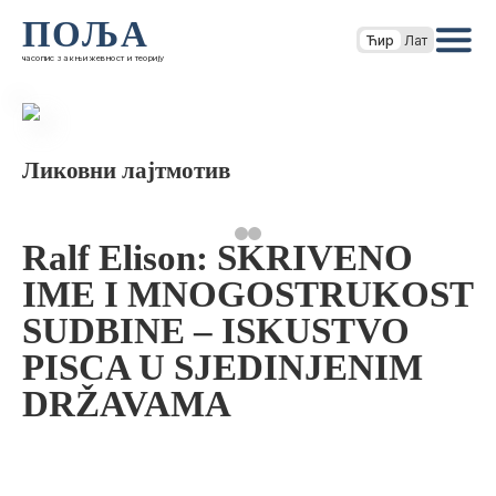
ПОЉА
Ћир
Лат
часопис за књижевност и теорију
Ликовни лајтмотив
Ralf Elison: SKRIVENO
IME I MNOGOSTRUKOST
SUDBINE – ISKUSTVO
PISCA U SJEDINJENIM
DRŽAVAMA