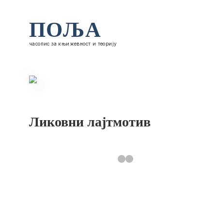
ПОЉА
часопис за књижевност и теорију
Ликовни лајтмотив