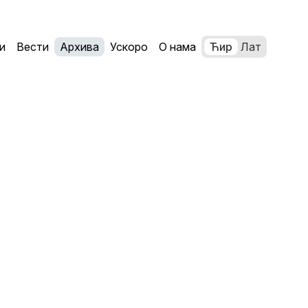
и
Вести
Архива
Ускоро
О нама
Ћир
Лат