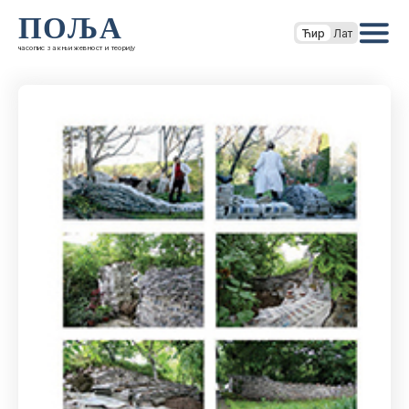
ПОЉА
Ћир
Лат
часопис за књижевност и теорију