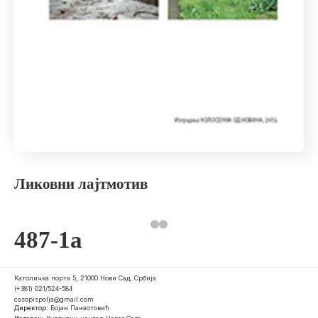
Ликовни лајтмотив
487-1a
Католичка порта 5, 21000 Нови Сад, Србија
(+381) 021/524-584
casopispolja@gmail.com
Директор:
Бојан Панаотовић