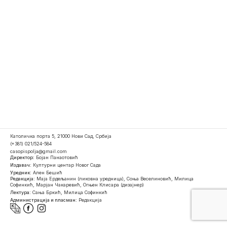
Католичка порта 5, 21000 Нови Сад, Србија
(+381) 021/524-584
casopispolja@gmail.com
Директор:
Бојан Панаотовић
Издавач:
Културни центар Новог Сада
Уредник:
Ален Бешић
Редакција:
Маја Ердељанин (ликовна уредница), Соња Веселиновић, Милица
Софинкић, Марјан Чакаревић, Огњен Клисара (дизајнер)
Лектура:
Сања Бркић, Милица Софинкић
Администрација и пласман:
Редакција