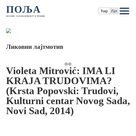
ПОЉА
Ћир
Лат
часопис за књижевност и теорију
Ликовни лајтмотив
Violeta Mitrović: IMA LI
KRAJA TRUDOVIMA?
(Krsta Popovski: Trudovi,
Kulturni centar Novog Sada,
Novi Sad, 2014)