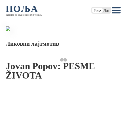
ПОЉА
Ћир
Лат
часопис за књижевност и теорију
Ликовни лајтмотив
Jovan Popov: PESME
ŽIVOTA