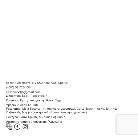
Католичка порта 5, 21000 Нови Сад, Србија
(+381) 021/524-584
casopispolja@gmail.com
Директор:
Бојан Панаотовић
Издавач:
Културни центар Новог Сада
Уредник:
Ален Бешић
Редакција:
Маја Ердељанин (ликовна уредница), Соња Веселиновић, Милица
Софинкић, Марјан Чакаревић, Огњен Клисара (дизајнер)
Лектура:
Сања Бркић, Милица Софинкић
Администрација и пласман:
Редакција