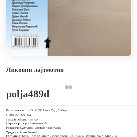
Ликовни лајтмотив
polja489d
Католичка порта 5, 21000 Нови Сад, Србија
(+381) 021/524-584
casopispolja@gmail.com
Директор:
Бојан Панаотовић
Издавач:
Културни центар Новог Сада
Уредник:
Ален Бешић
Редакција:
Маја Ердељанин (ликовна уредница), Соња Веселиновић, Милица