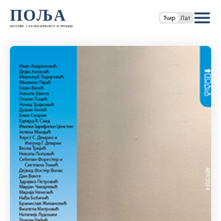
ПОЉА
Ћир
Лат
часопис за књижевност и теорију