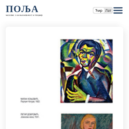
ПОЉА
Ћир
Лат
часопис за књижевност и теорију