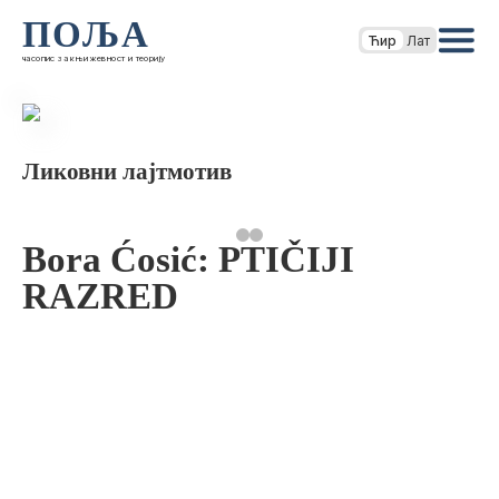
ПОЉА
Ћир
Лат
часопис за књижевност и теорију
Ликовни лајтмотив
Bora Ćosić: PTIČIJI
RAZRED