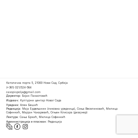
Католичка порта 5, 21000 Нови Сад, Србија
(+381) 021/524-584
casopispolja@gmail.com
Директор:
Бојан Панаотовић
Издавач:
Културни центар Новог Сада
Уредник:
Ален Бешић
Редакција:
Маја Ердељанин (ликовна уредница), Соња Веселиновић, Милица
Софинкић, Марјан Чакаревић, Огњен Клисара (дизајнер)
Лектура:
Сања Бркић, Милица Софинкић
Администрација и пласман:
Редакција