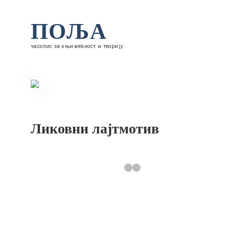
ПОЉА
часопис за књижевност и теорију
Ликовни лајтмотив