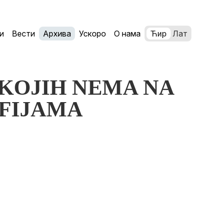
и
Вести
Архива
Ускоро
О нама
Ћир
Лат
I KOJIH NEMA NA
FIJAMA