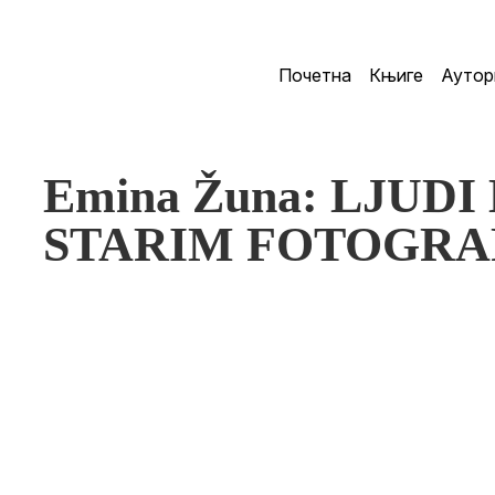
Почетна
Књиге
Аутор
Emina Žuna: LJUD
STARIM FOTOGRA