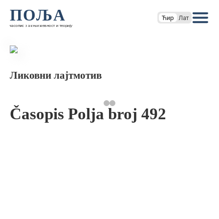
ПОЉА
Ћир
Лат
часопис за књижевност и теорију
Ликовни лајтмотив
Časopis Polja broj 492