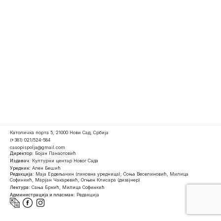
Католичка порта 5, 21000 Нови Сад, Србија
(+381) 021/524-584
casopispolja@gmail.com
Директор:
Бојан Панаотовић
Издавач:
Културни центар Новог Сада
Уредник:
Ален Бешић
Редакција:
Маја Ердељанин (ликовна уредница), Соња Веселиновић, Милица
Софинкић, Марјан Чакаревић, Огњен Клисара (дизајнер)
Лектура:
Сања Бркић, Милица Софинкић
Администрација и пласман:
Редакција