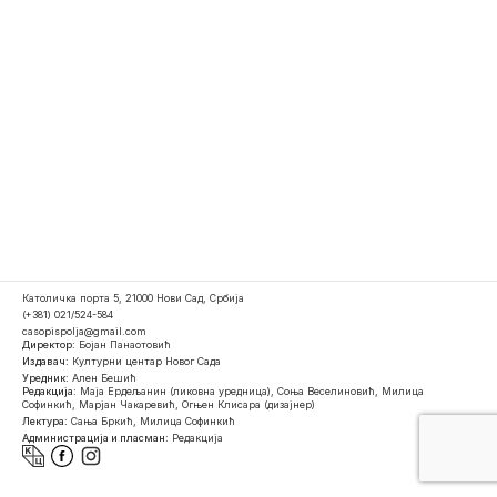
Католичка порта 5, 21000 Нови Сад, Србија
(+381) 021/524-584
casopispolja@gmail.com
Директор:
Бојан Панаотовић
Издавач:
Културни центар Новог Сада
Уредник:
Ален Бешић
Редакција:
Маја Ердељанин (ликовна уредница), Соња Веселиновић, Милица
Софинкић, Марјан Чакаревић, Огњен Клисара (дизајнер)
Лектура:
Сања Бркић, Милица Софинкић
Администрација и пласман:
Редакција