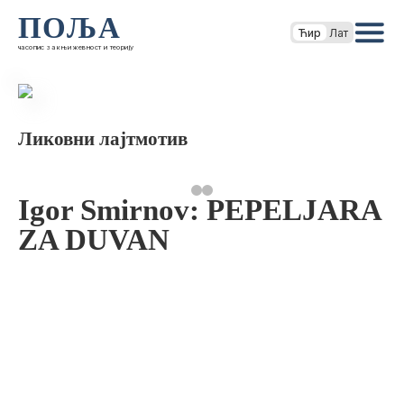
ПОЉА
Ћир
Лат
часопис за књижевност и теорију
Ликовни лајтмотив
Igor Smirnov: PEPELJARA
ZA DUVAN