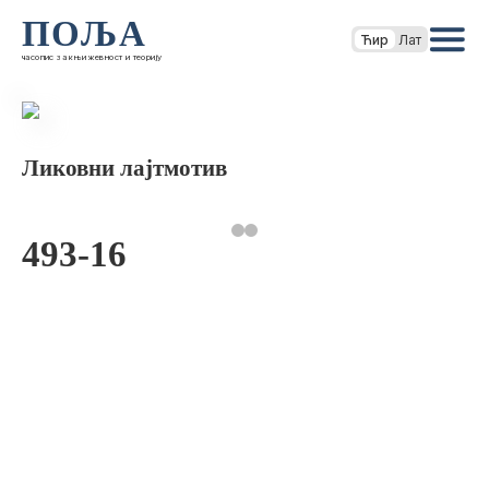
ПОЉА
Ћир
Лат
часопис за књижевност и теорију
Ликовни лајтмотив
493-16