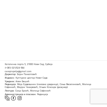
Католичка порта 5, 21000 Нови Сад, Србија
(+381) 021/524-584
casopispolja@gmail.com
Директор:
Бојан Панаотовић
Издавач:
Културни центар Новог Сада
Уредник:
Ален Бешић
Редакција:
Маја Ердељанин (ликовна уредница), Соња Веселиновић, Милица
Софинкић, Марјан Чакаревић, Огњен Клисара (дизајнер)
Лектура:
Сања Бркић, Милица Софинкић
Администрација и пласман:
Редакција