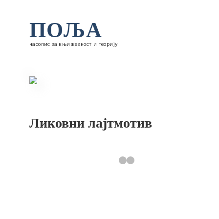
ПОЉА
часопис за књижевност и теорију
Ликовни лајтмотив