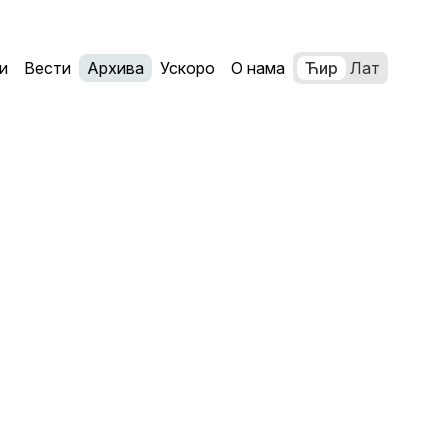
и
Вести
Архива
Ускоро
О нама
Ћир
Лат