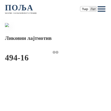
ПОЉА
Ћир
Лат
часопис за књижевност и теорију
Ликовни лајтмотив
494-16