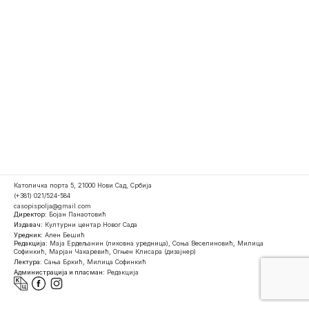
Католичка порта 5, 21000 Нови Сад, Србија
(+381) 021/524-584
casopispolja@gmail.com
Директор:
Бојан Панаотовић
Издавач:
Културни центар Новог Сада
Уредник:
Ален Бешић
Редакција:
Маја Ердељанин (ликовна уредница), Соња Веселиновић, Милица
Софинкић, Марјан Чакаревић, Огњен Клисара (дизајнер)
Лектура:
Сања Бркић, Милица Софинкић
Администрација и пласман:
Редакција