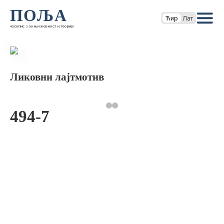
ПОЉА
Ћир
Лат
часопис за књижевност и теорију
Ликовни лајтмотив
494-7