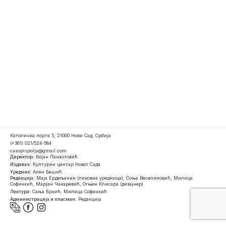
Католичка порта 5, 21000 Нови Сад, Србија
(+381) 021/524-584
casopispolja@gmail.com
Директор:
Бојан Панаотовић
Издавач:
Културни центар Новог Сада
Уредник:
Ален Бешић
Редакција:
Маја Ердељанин (ликовна уредница), Соња Веселиновић, Милица
Софинкић, Марјан Чакаревић, Огњен Клисара (дизајнер)
Лектура:
Сања Бркић, Милица Софинкић
Администрација и пласман:
Редакција