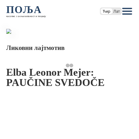
ПОЉА
Ћир
Лат
часопис за књижевност и теорију
Ликовни лајтмотив
Elba Leonor Mejer:
PAUČINE SVEDOČE