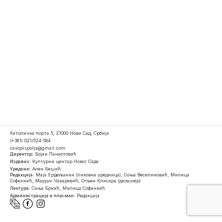
Католичка порта 5, 21000 Нови Сад, Србија
(+381) 021/524-584
casopispolja@gmail.com
Директор:
Бојан Панаотовић
Издавач:
Културни центар Новог Сада
Уредник:
Ален Бешић
Редакција:
Маја Ердељанин (ликовна уредница), Соња Веселиновић, Милица
Софинкић, Марјан Чакаревић, Огњен Клисара (дизајнер)
Лектура:
Сања Бркић, Милица Софинкић
Администрација и пласман:
Редакција