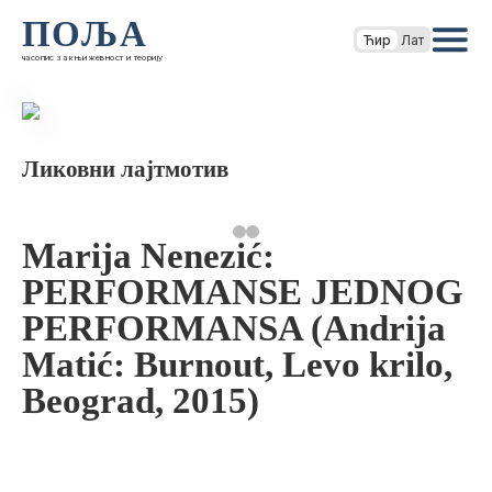
ПОЉА
Ћир
Лат
часопис за књижевност и теорију
Ликовни лајтмотив
Marija Nenezić:
PERFORMANSE JEDNOG
PERFORMANSA (Andrija
Matić: Burnout, Levo krilo,
Beograd, 2015)