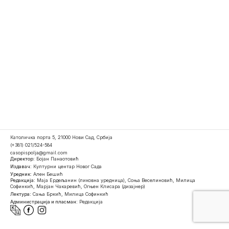
Католичка порта 5, 21000 Нови Сад, Србија
(+381) 021/524-584
casopispolja@gmail.com
Директор:
Бојан Панаотовић
Издавач:
Културни центар Новог Сада
Уредник:
Ален Бешић
Редакција:
Маја Ердељанин (ликовна уредница), Соња Веселиновић, Милица
Софинкић, Марјан Чакаревић, Огњен Клисара (дизајнер)
Лектура:
Сања Бркић, Милица Софинкић
Администрација и пласман:
Редакција