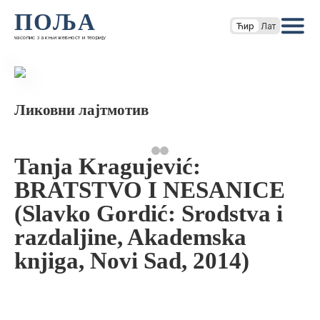
ПОЉА
Ћир
Лат
часопис за књижевност и теорију
Ликовни лајтмотив
Tanja Kragujević:
BRATSTVO I NESANICE
(Slavko Gordić: Srodstva i
razdaljine, Akademska
knjiga, Novi Sad, 2014)