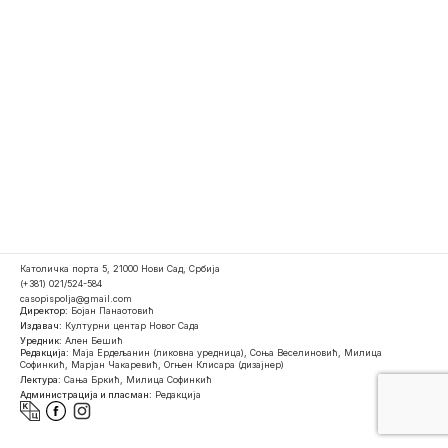
Католичка порта 5, 21000 Нови Сад, Србија
(+381) 021/524-584
casopispolja@gmail.com
Директор:
Бојан Панаотовић
Издавач:
Културни центар Новог Сада
Уредник:
Ален Бешић
Редакција:
Маја Ердељанин (ликовна уредница), Соња Веселиновић, Милица
Софинкић, Марјан Чакаревић, Огњен Клисара (дизајнер)
Лектура:
Сања Бркић, Милица Софинкић
Администрација и пласман:
Редакција