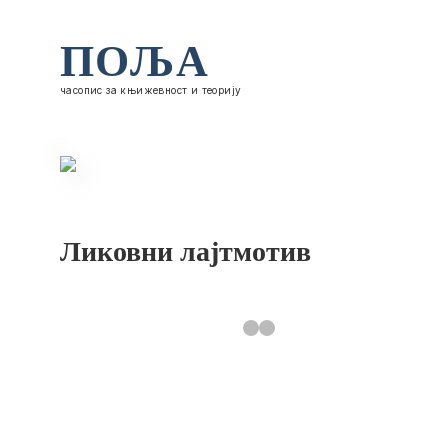
ПОЉА
часопис за књижевност и теорију
Ликовни лајтмотив