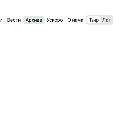
и
Вести
Архива
Ускоро
О нама
Ћир
Лат