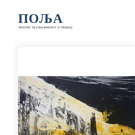
ПОЉА
часопис за књижевност и теорију