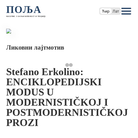
ПОЉА
Ћир
Лат
часопис за књижевност и теорију
Ликовни лајтмотив
Stefano Erkolino:
ENCIKLOPEDIJSKI
MODUS U
MODERNISTIČKOJ I
POSTMODERNISTIČKOJ
PROZI