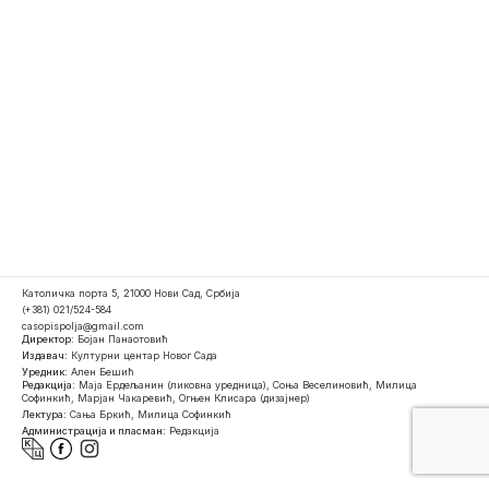
Католичка порта 5, 21000 Нови Сад, Србија
(+381) 021/524-584
casopispolja@gmail.com
Директор:
Бојан Панаотовић
Издавач:
Културни центар Новог Сада
Уредник:
Ален Бешић
Редакција:
Маја Ердељанин (ликовна уредница), Соња Веселиновић, Милица
Софинкић, Марјан Чакаревић, Огњен Клисара (дизајнер)
Лектура:
Сања Бркић, Милица Софинкић
Администрација и пласман:
Редакција